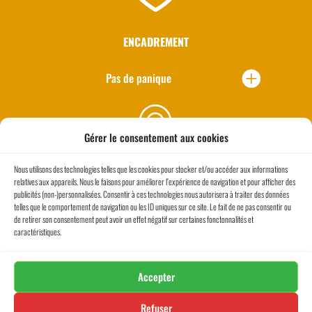
ENCADREMENT
Pas de panique
Gérer le consentement aux cookies
Nous utilisons des technologies telles que les cookies pour stocker et/ou accéder aux informations
relatives aux appareils. Nous le faisons pour améliorer l’expérience de navigation et pour afficher des
publicités (non-)personnalisées. Consentir à ces technologies nous autorisera à traiter des données
CONTROLE
telles que le comportement de navigation ou les ID uniques sur ce site. Le fait de ne pas consentir ou
de retirer son consentement peut avoir un effet négatif sur certaines fonctonnalités et
caractéristiques.
Pour dormir tranquille
Accepter
Refuser