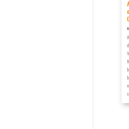
A
d
V
f
b
b
n
s