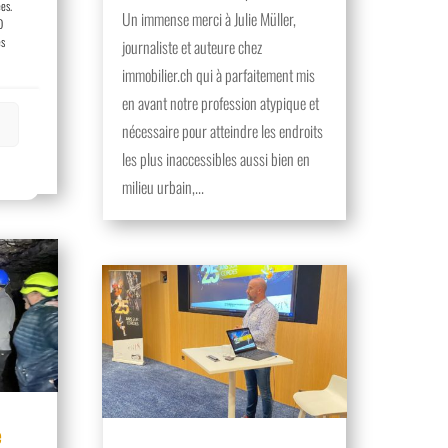
ées.
Un immense merci à Julie Müller,
iments
D
es
journaliste et auteure chez
lexes
immobilier.ch qui à parfaitement mis
rfois
en avant notre profession atypique et
avez en
nécessaire pour atteindre les endroits
les plus inaccessibles aussi bien en
milieu urbain,...
e