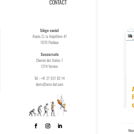
CONTACT
Siège social
Route Z.I. la Vulpillière 47
1070 Puidoux
Succursale
Chemin des Italies 7
1214 Vernier
Tél :
+41 21 921 82 14
devis@acro-bat.com
Nous
L